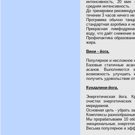
интенсивность, 20 мин 
средняя интенсивность.
До тренировки рекомендуе
течении 3 часов ничего не
Программа обычно танц
стандартная аэробика и н
Прекрасная лимфодрена
воду, что даёт снижение 
Профилактика образовани
жира.
Вини - йога.
Популярное и несложное н
Базовые статичные асан
асанов. Выполняются 
возможность улучшить к
получить удовольствие от
Кундалини-йога.
Энергетическая йога. 
очистки энергетических 
меридианов.
Основная цель - убрать за
Комплексы разнообразные
Мы прорабатываем 10 обо
эмоциональные, энергетич
Весьма популярное и эфф