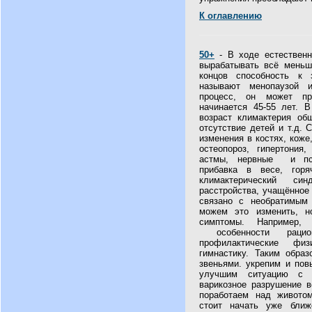
К оглавлению
50+
- В ходе естественн
вырабатывать всё меньш
концов способность к 
называют менопаузой и
процесс, он может пр
начинается 45-55 лет. 
возраст климактерия об
отсутствие детей и т.д.
изменения в костях, коже
остеопороз, гипертония
астмы, нервные и псих
прибавка в весе, горя
климактерический си
расстройства, учащённое
связано с необратимым
можем это изменить, н
симптомы. Например,
особенности рацион
профилактические физ
гимнастику. Таким обра
звеньями. укрепим и пов
улучшим ситуацию с 
варикозное разрушение в
поработаем над живото
стоит начать уже бли