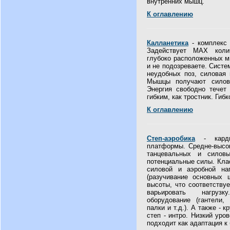
внутренних мышц.
К оглавлению
Калланетика
- комплекс 
Задействует МАХ коли
глубоко расположенных м
и не подозреваете. Систе
неудобных поз, силовая 
Мышцы получают силову
Энергия свободно течет
гибким, как тростник. Гиб
К оглавлению
Степ-аэробика
- кардио
платформы. Средне-высок
танцевальных и силов
потенциальные силы. Клас
силовой и аэробной наг
(разучивание основных 
высоты, что соответству
варьировать нагрузк
оборудование (гантели,
палки и т.д.). А также - 
степ - интро. Низкий уро
подходит как адаптация к