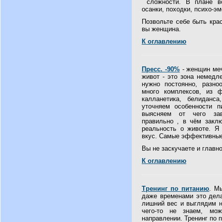
сложности. В плане во
осанки, походки, психо-э
Позвольте себе быть крас
вы женщина.
К оглавлению
Пресс. -90%
- женщин меч
живот - это зона немедл
нужно постоянно, разно
много комплексов, из ф
калланетика, белиданс
уточняем особенности 
выясняем от чего зави
правильно , в чём закл
реальность о животе. Я
вкус. Самые эффективные
Вы не заскучаете и главн
К оглавлению
Тренинг по питанию
. М
даже временами это дел
лишний вес и выглядим н
чего-то не знаем, м
направлении. Тренинг по 