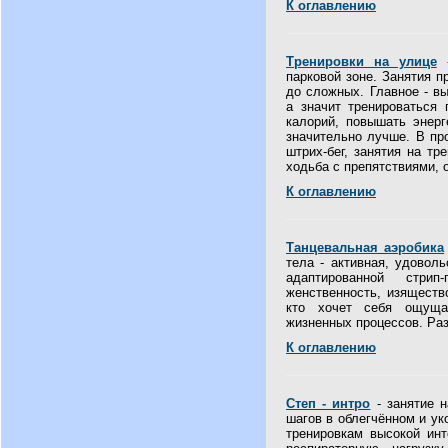
К оглавлению
Тренировки на улице
-
парковой зоне. Занятия п
до сложных. Главное - в
а значит тренироваться 
калорий, повышать энерг
значительно лучше. В пр
штрих-бег, занятия на тре
ходьба с препятствиями, 
К оглавлению
Танцевальная аэробика
тела - активная, удовол
адаптированной стри
женственность, изящество
кто хочет себя ощуща
жизненных процессов. Раз
К оглавлению
Степ - интро
- занятие н
шагов в облегчённом и ук
тренировкам высокой инт