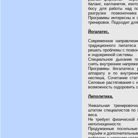
баланс, калланетик, изот
босу для работы над по
разгрузки позвоночни
Программы интересны и 
тренировок. Подходит для
Йогалатес.
Современное направлени
традиционного пилатес
решать проблемы с позво
и эндокринной системы.
Специальное дыхание п
снять внутреннее напряж
Программы йогалатеса 
аппарату и по внутрен
неспеша, Сочетание стат
Силовые растягивания с 
возможность оздоровить с
Липолитика.
Уникальная тренировоч
штатом специалистов по 
веса.
Не требует физической 
неполноценности.
Продуманные посильные
подъём и дополнительные
работаем с хорошим наст