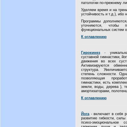
патологии по-прежнему л
Уделяем время и на трени
устойчивость и т.д.), ибо
Программы дополняются,
уточняются, чтобы 
функциональных систем о
К оглавлению
Гирокинез
- уникальна
суставной гимнастики, йо
движения во всех суст
Активизируются обменн
структура. Увеличивае
степень сложности. Одн
позволяющая прорабо
гимнастики, есть комплекс
земли, воды, дерева ), 
амортизаторами, полотенц
К оглавлению
Йога
- включает в себя р
развитию гибкости, силы
психо-эмоциональное с
гармонии души и тела