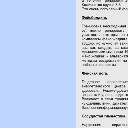
В течении тренировки 3
Количество кругов 3-5.
Это очень популярный фо
Фейсбилдинг.
Тренировка необходимая
57, можно тренировать
учитывать некоторые их 
комплексы фейсбилдинга.
трудно, но нужно им зани
вас как следить за ко
мимическими мышцами. И т
Фейсбилдинг - альтернат
методам воздействия на
побочные эффекты.
Женская йога.
Гендерное направлен
энергетического центр
здоровья. Рекомендов
возраста и уровня подгот
Включает в себя традици
кундалини, вини, дыхател
биоэнергоинформационную
Сосудистая гимнастика.
Нарушения сердечн