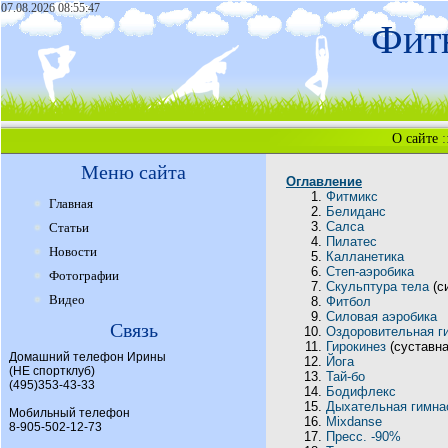
07.08.2026 08:55:47
Фитн
О сайте
:
Меню сайта
Оглавление
Фитмикс
Главная
Белиданс
Салса
Статьи
Пилатес
Новости
Калланетика
Степ-аэробика
Фотографии
Скульптура тела
(с
Видео
Фитбол
Силовая аэробика
Связь
Оздоровительная г
Гирокинез
(суставна
Домашний телефон Ирины
Йога
(НЕ спортклуб)
Тай-бо
(495)353-43-33
Бодифлекс
Дыхательная гимна
Мобильный телефон
Mixdanse
8-905-502-12-73
Пресс. -90%