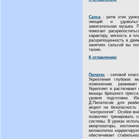
Салса
- ритм этих уроко
эмоций и удовольств
зажигательная музыка. П
помогает раскрепоститьс
характеру, мягкость и пл
раскрепощенность в движ
занятиях сальсой вы по
талию.
К оглавлению
Пилатес
- силовой класс
Укрепления глубоких м
позвоночник развивает
Укрепляет и растягивает
мышцы брюшного пресса 
уровня подготовки. И
Д.Пилатесом для реаби
акцент на безопасность 
"контрология". Особое вн
позволяет тренировать 
системы. В уроках испол
амортизаторы, изотони
великолепно корректируе
обеспечивает стабильнос