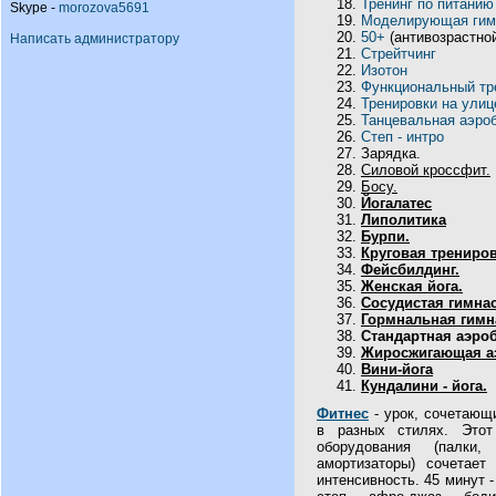
Тренинг по питанию
Skype -
morozova5691
Моделирующая гим
50+
(антивозрастной
Написать администратору
Стрейтчинг
Изотон
Функциональный тр
Тренировки на улиц
Танцевальная аэро
Степ - интро
Зарядка.
Силовой кроссфит.
Босу.
Йогалатес
Липолитика
Бурпи.
Круговая трениро
Фейсбилдинг.
Женская йога.
Сосудистая гимнас
Гормнальная гимн
Cтандартная аэроб
Жиросжигающая а
Вини-йога
Кундалини - йога.
Фитнес
- урок, сочетающ
в разных стилях. Этот
оборудования (палки,
амортизаторы) сочетае
интенсивность. 45 минут -