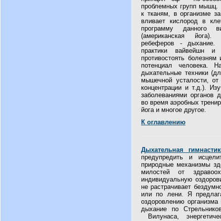
проблемных групп мышц. 
к тканям, в организме з
вливает кислород в кле
программу данного в
(американская йога).
ребеферов - дыхание. 
практики вайвейшн и 
противостоять болезням 
потенциал человека. Н
дыхательные техники (дл
мышечной усталости, от
концентрации и т.д.). И
заболеваниями органов д
во время аэробных тренир
йога и многое другое.
К оглавлению
Дыхательная гимнастик
предупредить и исцели
природные механизмы зд
милостей от здравоо
индивидуальную оздорови
не растрачивает бездумн
или по лени. Я предлаг
оздоровлению организма 
дыхание по Стрельнико
Вилунаса, энергетиче