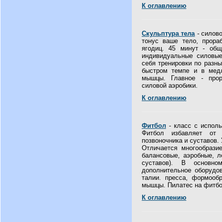
К оглавлению
Скульптура тела
- силово
тонус ваше тело, прораб
ягодиц. 45 минут - общ
индивидуальные силовые
себя тренировки по разн
быстром темпе и в мед
мышцы. Главное - прор
силовой аэробики.
К оглавлению
Фитбол
- класс с исполь
Фитбол избавляет от
позвоночника и суставов.
Отличается многообразие
балансовые, аэробные, л
суставов). В основном
дополнительное оборудо
талии. пресса, формооб
мышцы. Пилатес на фитбо
К оглавлению