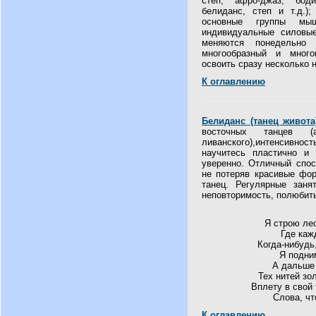
степ, афро-джаз, боди
белиданс, степ и т.д.)
основные группы мы
индивидуальные силовы
меняются понедельно
многообразный и много
освоить сразу несколько 
К оглавлению
Белиданс (танец живота
восточных танцев (ар
ливанского),интенсив
научитесь пластично и 
уверенно. Отличный спос
не потеряв красивые фор
танец. Регулярные заня
неповторимость, полюбить
Я строю лес
Где каж
Когда-нибудь
Я подним
А дальше
Тех нитей зо
Вплету в свой 
Слова, чт
К оглавлению