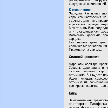
респираторную нагрузк
сосудистых заболеваний.
К оглавлению
Зарядка.
Как правильно 
хорошего настроения на 
удачного дня - это прави
адекватную зарядку, инд
Может быть Вам подойдёт
или скандинавская ход
Возможно, даосские прак
зарядка.
Как начать день для
хронические заболевания.
Приходите на зарядку.
Силовой кроссфит.
Адреналиновая тренировк
Уровень адреналина в к
сжигает лишний жир. 
оптимизма. Вы будете не
будет покидать хорошее
оптимизация гормональ
тренировки заряжает вас 
Босу.
Замечательная трениров
платформы. Платформа 
разных форматах - аэроб