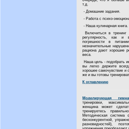
т.д.
- Домашние задания.
- Работа с психо-эмоцио
- Наша кулинарная книга.
Включиться в тренинг 
регулярность, как и 
погрешности в питани
незначительные нарушени
рациона дают хорошие р
веса.
Наша цель - подобрать и
вы легко держите всегд
хорошее самочувствие и 
же и вы готовы тренирова
К оглавлению
Моделирующая гимна
тренировки, максималь
женщина может сделат
тренируетесь правиль
Методическая система ф
бесконкурентной, упражн
разновидностей), поэ
упражнения преобладают 