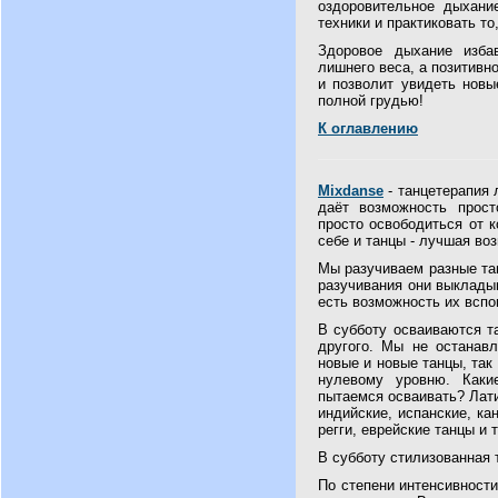
оздоровительное дыхани
техники и практиковать то
Здоровое дыхание изба
лишнего веса, а позитивн
и позволит увидеть новы
полной грудью!
К оглавлению
Mixdanse
- танцетерапия 
даёт возможность прос
просто освободиться от к
себе и танцы - лучшая во
Мы разучиваем разные та
разучивания они выкладыв
есть возможность их вспо
В субботу осваиваются та
другого. Мы не останавл
новые и новые танцы, так
нулевому уровню. Каки
пытаемся осваивать? Лати
индийские, испанские, ка
регги, еврейские танцы и т
В субботу стилизованная 
По степени интенсивности