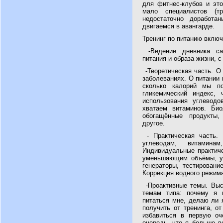
для фитнес-клубов и это
мало специалистов (т
недостаточно доработа
двигаемся в авангарде.
Тренинг по питанию вклю
-Ведение дневника са
питания и образа жизни, 
-Теоретическая часть. О
заболеваниях. О питании 
сколько калорий мы по
гликемический индекс, 
использования углеводо
хватаем витаминов. Био
обогащённые продукты,
другое.
- Практическая часть. 
углеводам, витамина
Индивидуальные практич
уменьшающим объёмы, у
генераторы, тестировани
Коррекция водного режима
-Проактивные темы. Выс
темам типа: почему я 
питаться мне, делаю ли 
получить от тренинга, о
избавиться в первую оч
очередь, что я больше в