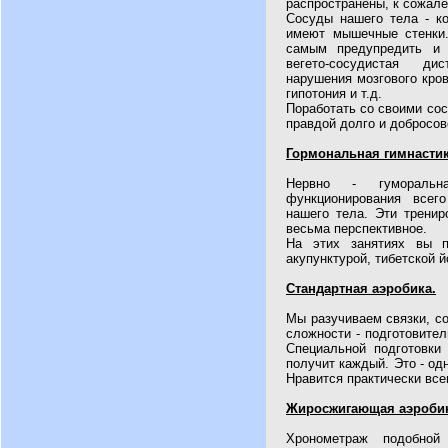
распространены, к сожал
Сосуды нашего тела - ко
имеют мышечные стенки.
самым предупредить и 
вегето-сосудистая дис
нарушения мозгового кров
гипотония и т.д.
Поработать со своими сос
правдой долго и добросов
Гормональная гимнастик
Нервно - гумораль
функционирования всег
нашего тела. Эти тренир
весьма перспективное.
На этих занятиях вы п
акупунктурой, тибетской 
Стандартная аэробика.
Мы разучиваем связки, со
сложности - подготовител
Специальной подготовки 
получит каждый. Это - од
Нравится практически вс
Жиросжигающая аэробик
Хронометраж подобно