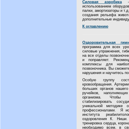
Силовая аэробика
- 
использованием оборудов
палки, амортизаторы и т.д
создания рельефа живота
дополнительные индивиду
К оглавлению
Оздоровительная гимн
программа для всех уро
силовые упражнения, гибк
на все отделы позвоночни
и поправляет. Рекомен
комплексы для наибол
позвоночника. Вы сможет
нарушения и научитесь по
Особую группу сос
кровообращения. Артерии
больших органов нашего
ручейков, наполняющи
организма. Чтобы в
стабилизировать сосуд
уникальной методике о
профессионалами. Я ис
института реабилито
оздоровления К. Ниши. 
тренировка сердца, коро
необходимо всем, в св