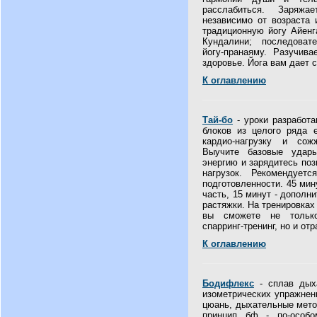
расслабиться. Заряжа
независимо от возраста 
традиционную йогу Айенг
Кундалини; последоват
йогу-пранаяму. Разучив
здоровье. Йога вам дает с
К оглавлению
Тай-бо
- уроки разработа
блоков из целого ряда 
кардио-нагрузку и сож
Выучите базовые удары
энергию и зарядитесь поз
нагрузок. Рекомендует
подготовленности. 45 мину
часть, 15 минут - допол
растяжки. На тренировках
вы сможете не только
спарринг-тренинг, но и от
К оглавлению
Бодифлекс
- сплав дыха
изометрических упражнени
цюань, дыхательные мето
принцип бф - по-особо