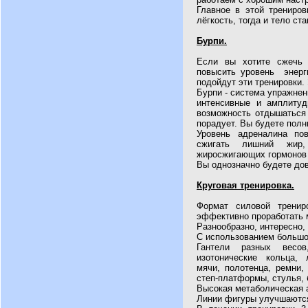
Главное в этой трениров
лёгкость, тогда и тело ста
Бурпи.
Если вы хотите сжечь 
повысить уровень энерг
подойдут эти тренировки.
Бурпи - система упражнен
интенсивные и амплитуд
возможность отдышаться 
порадует. Вы будете полн
Уровень адреналина по
сжигать лишний жир
жиросжигающих гормонов 
Вы однозначно будете до
Круговая тренировка.
Формат силовой тренир
эффективно проработать
Разнообразно, интересно,
С использованием большо
Гантели разных весов
изотонические кольца, 
мячи, полотенца, ремни,
степ-платформы, стулья, 
Высокая метаболическая 
Линии фигуры улучшаютс