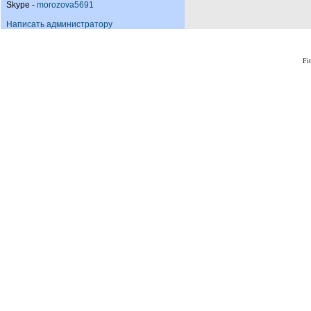
Skype -
morozova5691
Написать администратору
Fi