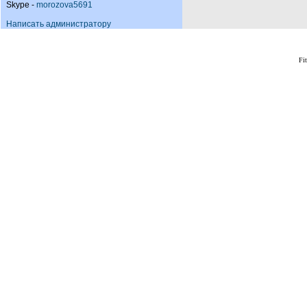
Skype -
morozova5691
Написать администратору
Fi