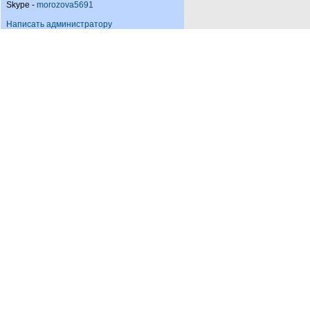
Skype -
morozova5691
Написать администратору