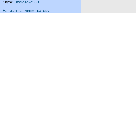
Skype -
morozova5691
Написать администратору