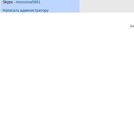
Skype -
morozova5691
Написать администратору
Fi