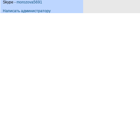
Skype -
morozova5691
Написать администратору