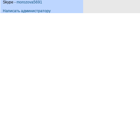
Skype -
morozova5691
Написать администратору