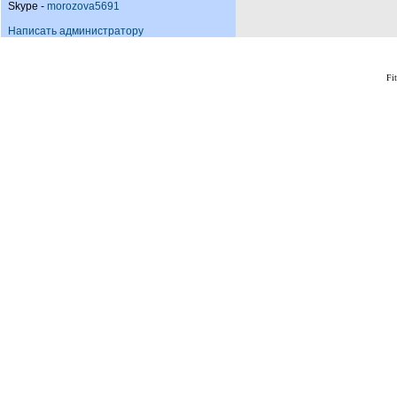
Skype -
morozova5691
Написать администратору
Fi