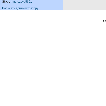
Skype -
morozova5691
Написать администратору
Fi