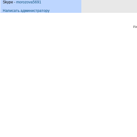
Skype -
morozova5691
Написать администратору
Fi