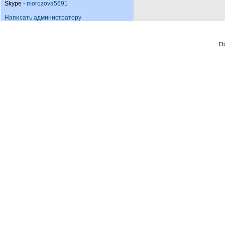
Skype -
morozova5691
Написать администратору
Fi