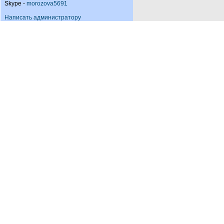
Skype -
morozova5691
Написать администратору