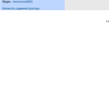
Skype -
morozova5691
Написать администратору
Fi