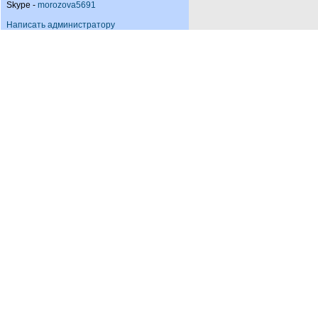
Skype -
morozova5691
Написать администратору