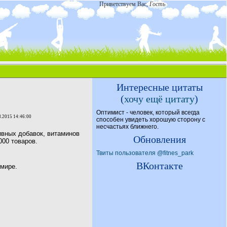
Приветствуем Вас
,
Гость
Интересные цитаты
(
хочу ещё цитату
)
Оптимист - человек, который всегда
8.2015 14:46:00
способен увидеть хорошую сторону с
несчастьях ближнего.
ивных добавок, витаминов
Обновления
000 товаров.
Твиты пользователя @fitnes_park
ВКонтакте
 мире.