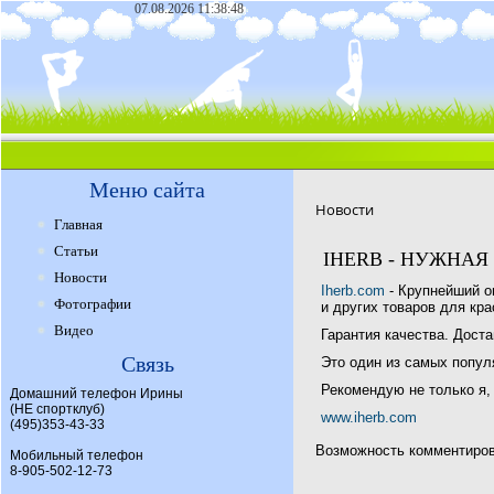
07.08.2026 11:38:48
Меню сайта
Новости
Главная
Статьи
IHERB - НУЖНАЯ
Новости
Iherb.com
- Крупнейший о
Фотографии
и других товаров для кр
Видео
Гарантия качества. Дост
Связь
Это один из самых попул
Рекомендую не только я,
Домашний телефон Ирины
(НЕ спортклуб)
www.iherb.com
(495)353-43-33
Возможность комментирова
Мобильный телефон
8-905-502-12-73