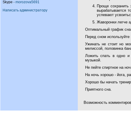
Skype -
morozova5691
Проще сохранить 
Написать администратору
вырабатывается т
успевают усвоитьс
Жаворонки легче а
Оптимальный график сна -
Перед сном используйте 
Ужинать не стоит но мо
мелиссой, половинка бан
Ложить спать в одно и
музыкой.
Не пейте спиртное на ноч
На ночь хорошо - йога, р
Хорошо бы начать трениро
Приятного сна.
Возможность комментирова