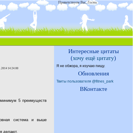
Приветствуем Вас
,
Гость
Интересные цитаты
(
хочу ещё цитату
)
Я не обжора, я изучаю пищу.
1.2014 14:24:00
Обновления
Твиты пользователя @fitnes_park
ВКонтакте
к минимум 5 преимуществ
ервная система и выше
бя делают.