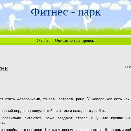
Фитнес - парк
О сайте
::
Описание тренировок
СНЕ
01.1
ют стать жаворонками, то есть вставать рано. У жаворонков есть ка
еваний сердечно-сосудистой системы и сахарного диабета.
 правильно питаются, реже заедают стресс и у них крепче н
ть.
ше свободного времени. Так как утренние часы - золотые. Дела сами се