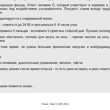
хорошую фигуру. Ответ- витамин D, который учавствует в жировом и 
олько под воздействием ультрафиолета. Похудеть совам всегда труд
я.
даптируются к современной жизни.
 ложиться до 24.00 и просыпаться 6 -8 часов утра.
правило 5 пальцев - вспомните 5 приятных событий дня. Лучшее снотво
жно обеспечить топливо для мозга на ночь - горячее молоко на ночь
ана.
 тоже время, не нужны большие физические нагрузки и возбуждаю
ь.
астягивания, дыхательные упражнения, пилатес, тай-чи.
вать режим сна во время отпуска - то есть рано вставать и рано ложить
ния появится позже...
Fitnes - Park © 2007-2016