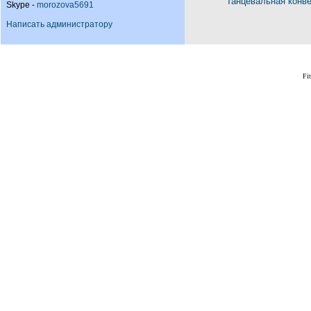
Танцевальная конв
Skype -
morozova5691
Написать администратору
Fi