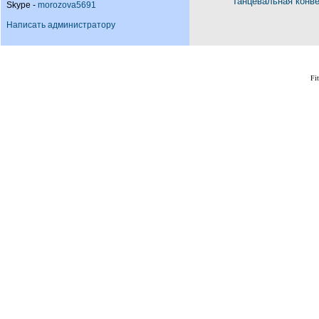
Танцевальная конв
Skype -
morozova5691
Написать администратору
Fi