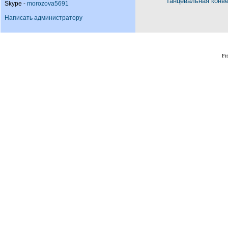
Танцевальная конв
Skype -
morozova5691
Написать администратору
Fi