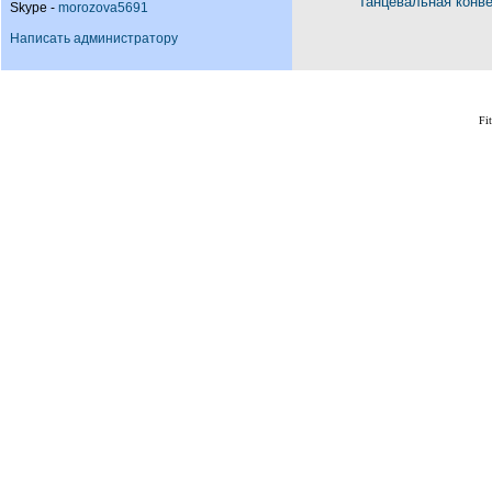
Танцевальная конв
Skype -
morozova5691
Написать администратору
Fi