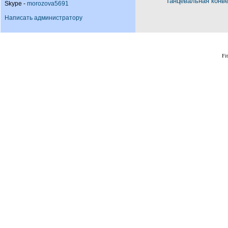
Танцевальная конв
Skype -
morozova5691
Написать администратору
Fi