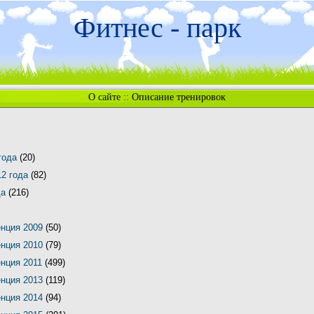
Фитнес - парк
О сайте
::
Описание тренировок
 года
(20)
12 года
(82)
да
(216)
енция 2009
(50)
енция 2010
(79)
енция 2011
(499)
енция 2013
(119)
енция 2014
(94)