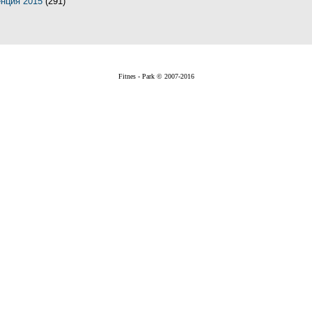
енция 2015
(291)
Fitnes - Park © 2007-2016