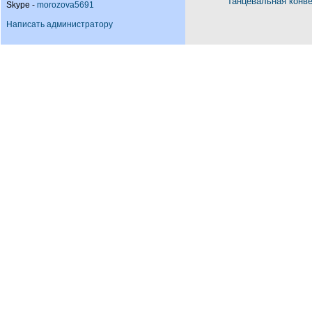
Танцевальная конв
Skype -
morozova5691
Написать администратору