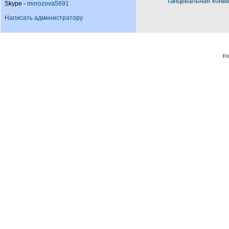
Танцевальная конв
Skype -
morozova5691
Написать администратору
Fi