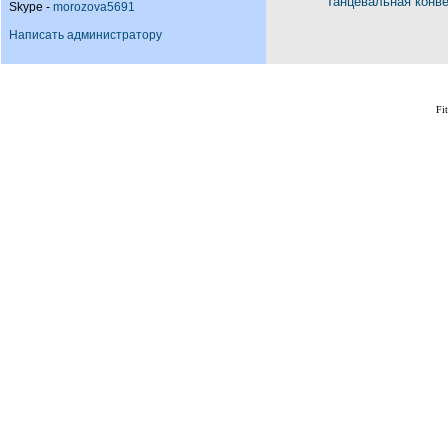
Танцевальная конв
Skype -
morozova5691
Написать администратору
Fi