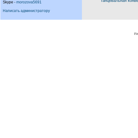
Танцевальная конв
Skype -
morozova5691
Написать администратору
Fi