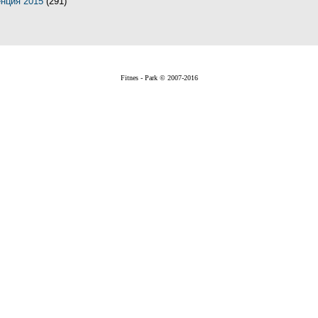
енция 2015
(291)
Fitnes - Park © 2007-2016