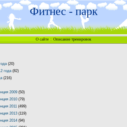
Фитнес - парк
О сайте
::
Описание тренировок
 года
(20)
12 года
(82)
да
(216)
енция 2009
(50)
енция 2010
(79)
енция 2011
(499)
енция 2013
(119)
енция 2014
(94)