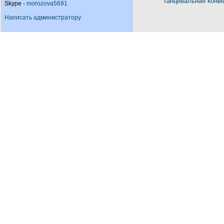
Танцевальная конв
Skype -
morozova5691
Написать администратору