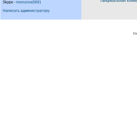
Танцевальная конв
Skype -
morozova5691
Написать администратору
Fi