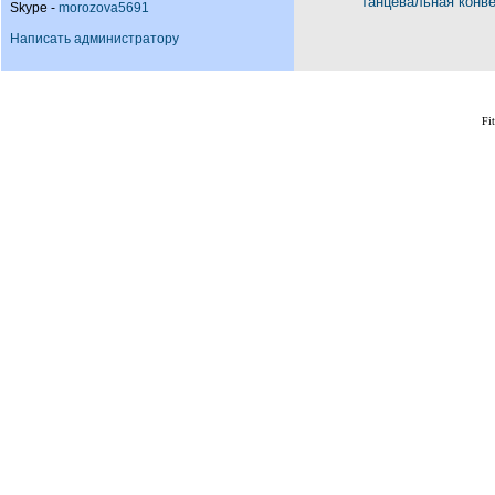
Танцевальная конв
Skype -
morozova5691
Написать администратору
Fi