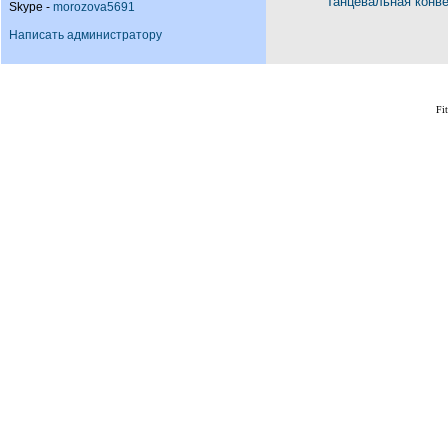
Танцевальная конв
Skype -
morozova5691
Написать администратору
Fi