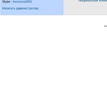
Танцевальная конв
Skype -
morozova5691
Написать администратору
Fi