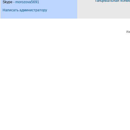
Танцевальная конв
Skype -
morozova5691
Написать администратору
Fi