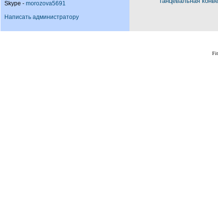
Танцевальная конв
Skype -
morozova5691
Написать администратору
Fi