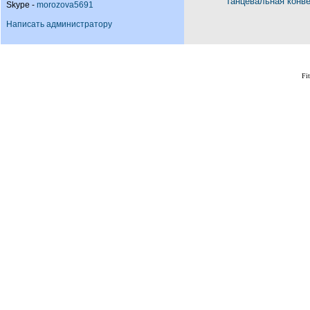
Танцевальная конв
Skype -
morozova5691
Написать администратору
Fi