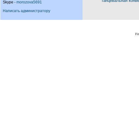
Танцевальная конв
Skype -
morozova5691
Написать администратору
Fi