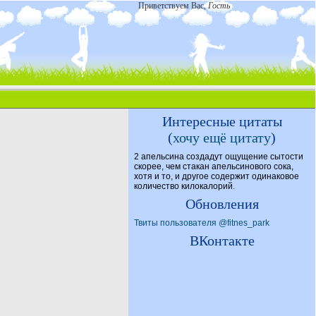
Приветствуем Вас
,
Гость
Интересные цитаты
(
хочу ещё цитату
)
2 апельсина создадут ощущение сытости
скорее, чем стакан апельсинового сока,
хотя и то, и другое содержит одинаковое
количество килокалорий.
Обновления
Твиты пользователя @fitnes_park
ВКонтакте