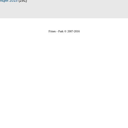
енция 2015
(291)
Fitnes - Park © 2007-2016