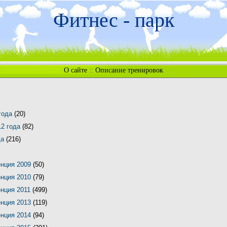
Фитнес - парк
О сайте
::
Описание тренировок
 года
(20)
12 года
(82)
да
(216)
енция 2009
(50)
енция 2010
(79)
енция 2011
(499)
енция 2013
(119)
енция 2014
(94)