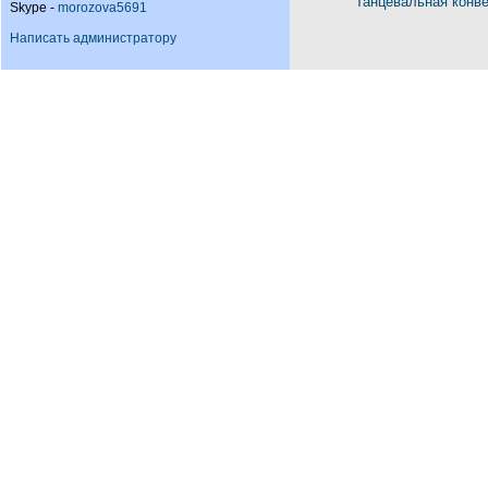
Танцевальная конв
Skype -
morozova5691
Написать администратору