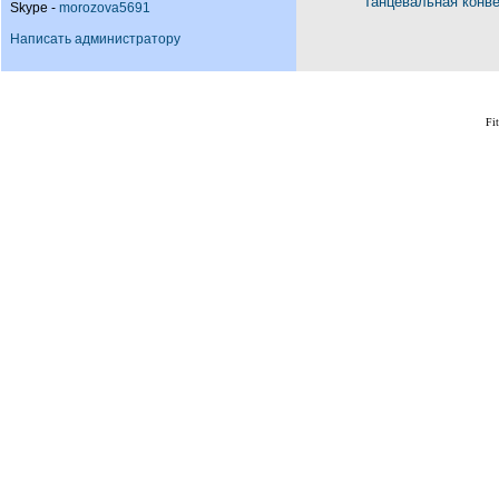
Танцевальная конв
Skype -
morozova5691
Написать администратору
Fi