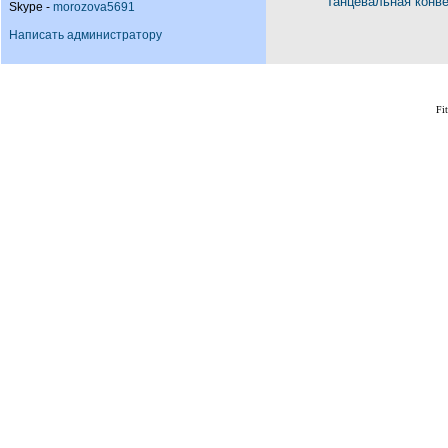
Танцевальная конв
Skype -
morozova5691
Написать администратору
Fi