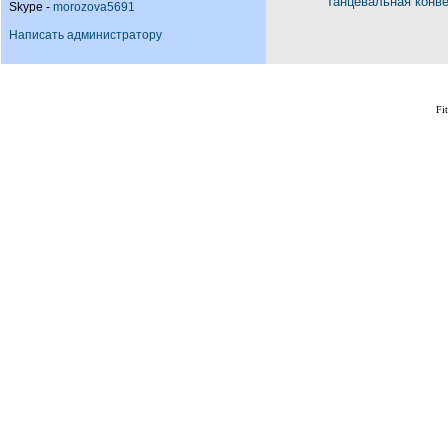
Танцевальная конв
Skype -
morozova5691
Написать администратору
Fi