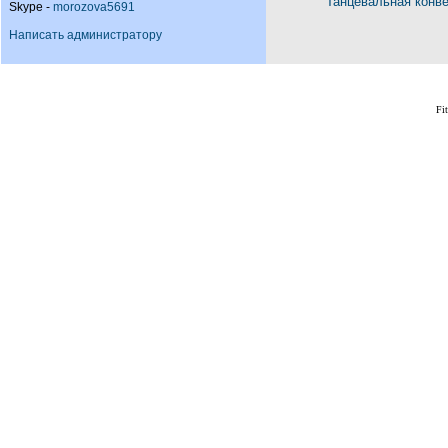
Танцевальная конв
Skype -
morozova5691
Написать администратору
Fi