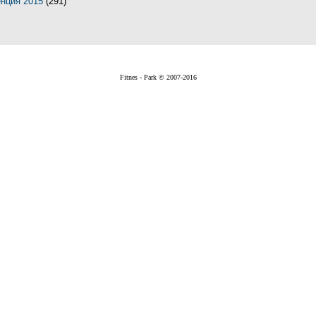
енция 2015
(291)
Fitnes - Park © 2007-2016