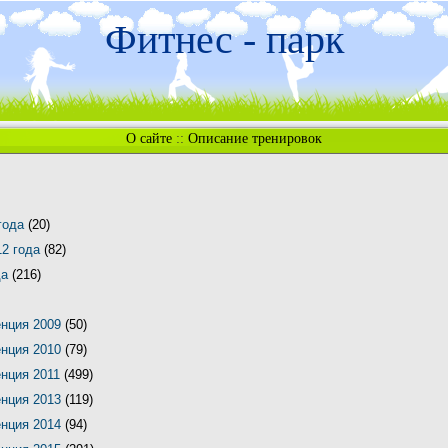
Фитнес - парк
О сайте
::
Описание тренировок
 года
(20)
12 года
(82)
да
(216)
енция 2009
(50)
енция 2010
(79)
енция 2011
(499)
енция 2013
(119)
енция 2014
(94)