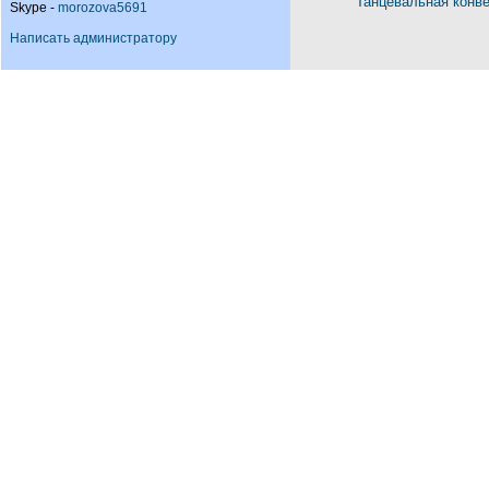
Танцевальная конв
Skype -
morozova5691
Написать администратору