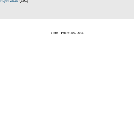
енция 2015
(291)
Fitnes - Park © 2007-2016