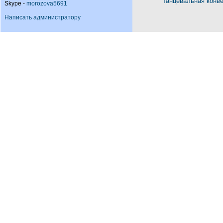
Танцевальная конв
Skype -
morozova5691
Написать администратору