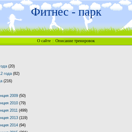
Фитнес - парк
О сайте
::
Описание тренировок
 года
(20)
12 года
(82)
да
(216)
енция 2009
(50)
енция 2010
(79)
енция 2011
(499)
енция 2013
(119)
енция 2014
(94)