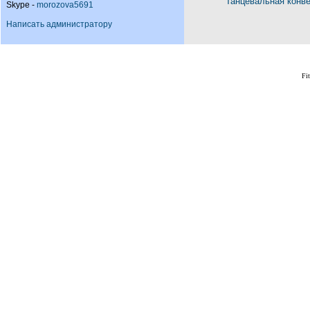
Танцевальная конв
Skype -
morozova5691
Написать администратору
Fi