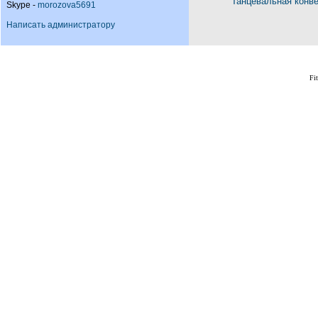
Танцевальная конв
Skype -
morozova5691
Написать администратору
Fi