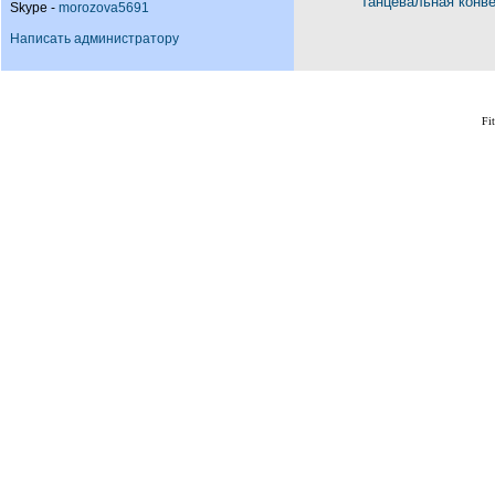
Танцевальная конв
Skype -
morozova5691
Написать администратору
Fi