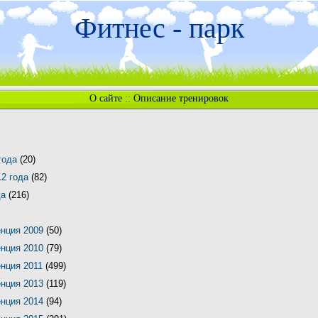
Фитнес - парк
О сайте
::
Описание тренировок
 года
(20)
12 года
(82)
да
(216)
енция 2009
(50)
енция 2010
(79)
енция 2011
(499)
енция 2013
(119)
енция 2014
(94)