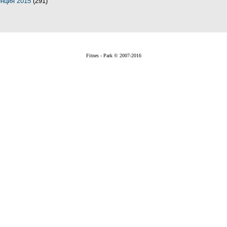
енция 2015
(291)
Fitnes - Park © 2007-2016