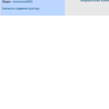
Танцевальная конв
Skype -
morozova5691
Написать администратору