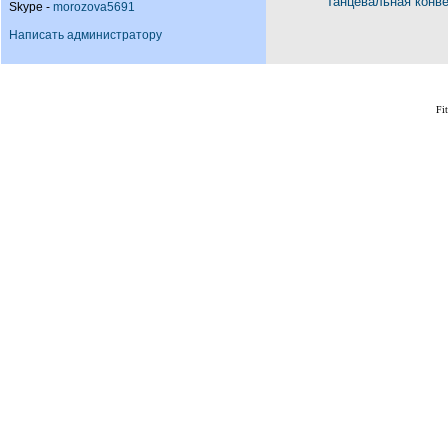
Танцевальная конв
Skype -
morozova5691
Написать администратору
Fi