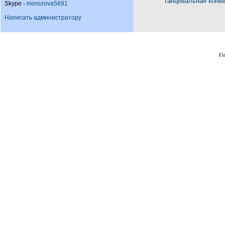
Танцевальная конв
Skype -
morozova5691
Написать администратору
Fi