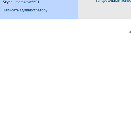
Танцевальная конв
Skype -
morozova5691
Написать администратору
Fi