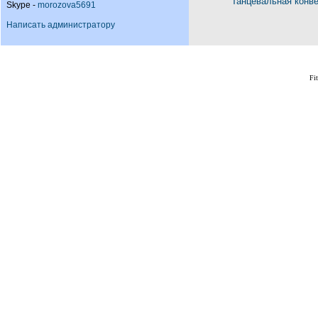
Танцевальная конв
Skype -
morozova5691
Написать администратору
Fi