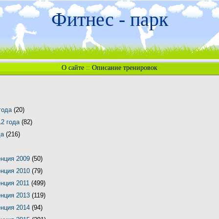
Фитнес - парк
О сайте
::
Описание тренировок
 года
(20)
12 года
(82)
да
(216)
енция 2009
(50)
енция 2010
(79)
енция 2011
(499)
енция 2013
(119)
енция 2014
(94)