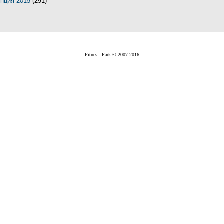
енция 2015
(291)
Fitnes - Park © 2007-2016