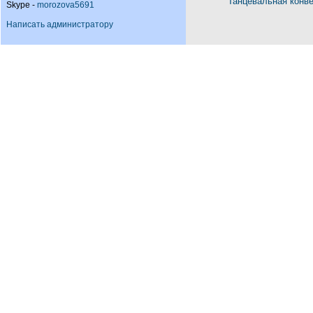
Танцевальная конв
Skype -
morozova5691
Написать администратору